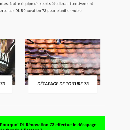
ttentes. Notre équipe d'experts étudiera attentivement
erte par DL Rénovation 73 pour planifier votre
DÉMO
73
DÉCAPAGE DE TOITURE 73
Pourquoi DL Rénovation 73 effectue le décapage