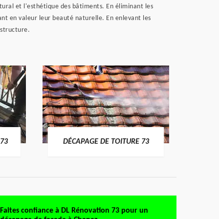
ural et l'esthétique des bâtiments. En éliminant les
nt en valeur leur beauté naturelle. En enlevant les
 structure.
DÉMO
73
DÉCAPAGE DE TOITURE 73
Faites confiance à DL Rénovation 73 pour un