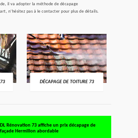
açade, il va adopter la méthode de décapage
rt, n’hésitez pas à le contacter pour plus de détails.
DÉMO
73
DÉCAPAGE DE TOITURE 73
DL Rénovation 73 affiche un prix décapage de
façade Hermillon abordable