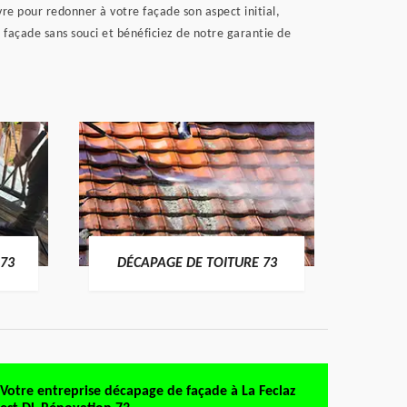
e pour redonner à votre façade son aspect initial,
 façade sans souci et bénéficiez de notre garantie de
DÉMO
73
DÉCAPAGE DE TOITURE 73
Votre entreprise décapage de façade à La Feclaz