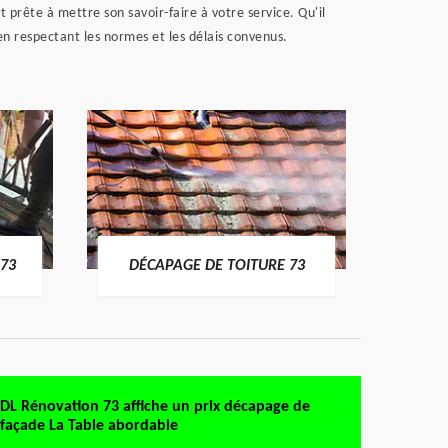
 prête à mettre son savoir-faire à votre service. Qu'il
en respectant les normes et les délais convenus.
DÉMO
73
DÉCAPAGE DE TOITURE 73
DL Rénovation 73 affiche un prix décapage de
façade La Table abordable