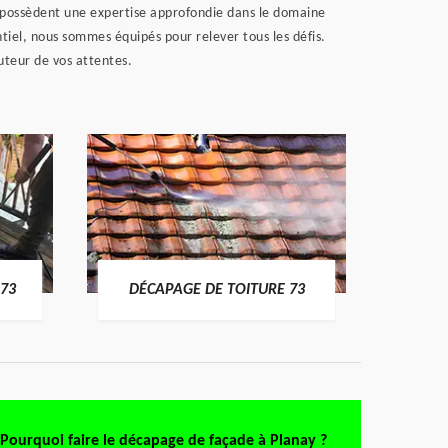
i possèdent une expertise approfondie dans le domaine
tiel, nous sommes équipés pour relever tous les défis.
uteur de vos attentes.
DÉMO
73
DÉCAPAGE DE TOITURE 73
Pourquoi faire le décapage de façade à Planay ?