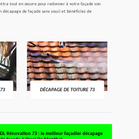
ettra tout en œuvre pour redonner à votre façade son
 un décapage de façade sans souci et bénéficiez de
DÉMO
73
DÉCAPAGE DE TOITURE 73
DL Rénovation 73 : le meilleur façadier décapage