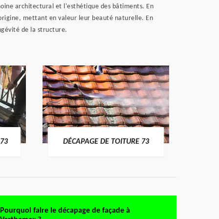
oine architectural et l'esthétique des bâtiments. En
origine, mettant en valeur leur beauté naturelle. En
gévité de la structure.
DÉMO
73
DÉCAPAGE DE TOITURE 73
Pourquoi faire le décapage de façade à