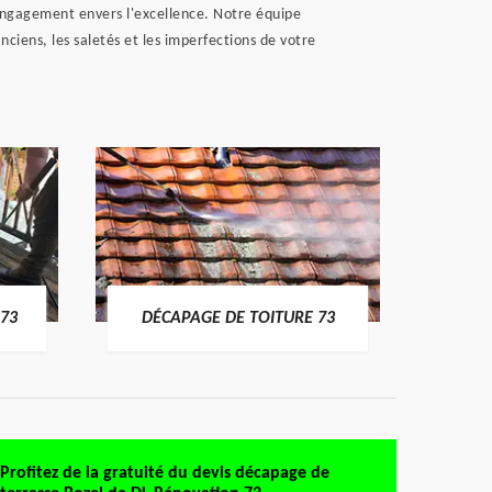
 engagement envers l'excellence. Notre équipe
iens, les saletés et les imperfections de votre
DÉMO
73
DÉCAPAGE DE TOITURE 73
Profitez de la gratuité du devis décapage de