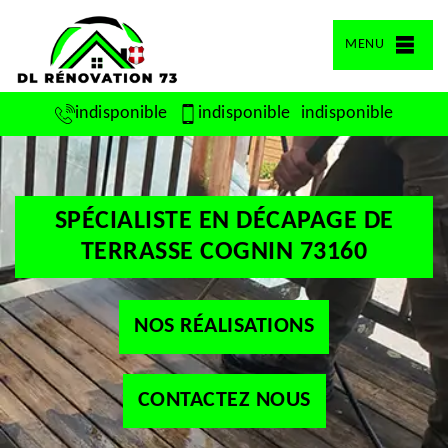
MENU
indisponible
indisponible
indisponible
SPÉCIALISTE EN DÉCAPAGE DE
TERRASSE COGNIN 73160
NOS RÉALISATIONS
CONTACTEZ NOUS