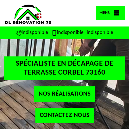
MENU
indisponible
indisponible
indisponible
SPÉCIALISTE EN DÉCAPAGE DE
TERRASSE CORBEL 73160
NOS RÉALISATIONS
CONTACTEZ NOUS