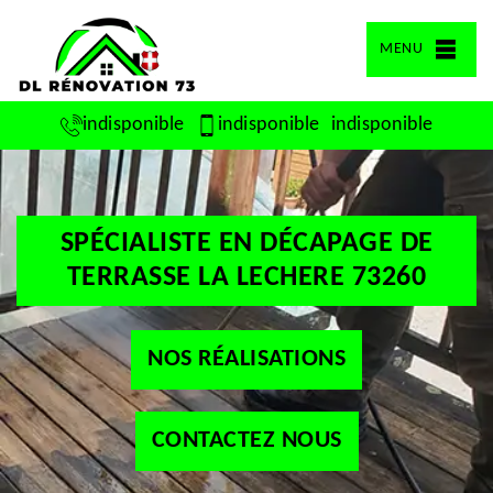
MENU
indisponible
indisponible
indisponible
SPÉCIALISTE EN DÉCAPAGE DE
TERRASSE LA LECHERE 73260
NOS RÉALISATIONS
CONTACTEZ NOUS