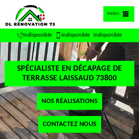
MENU
indisponible
indisponible
indisponible
SPÉCIALISTE EN DÉCAPAGE DE
TERRASSE LAISSAUD 73800
NOS RÉALISATIONS
CONTACTEZ NOUS