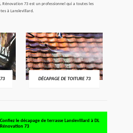
L Rénovation 73 est un professionnel qui a toutes les
tes à Lanslevillard.
DÉMO
73
DÉCAPAGE DE TOITURE 73
Confiez le décapage de terrasse Lanslevillard à DL
Rénovation 73