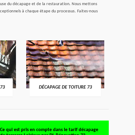
tieuse du décapage et de la restauration. Nous mettons
exceptionnels à chaque étape du processus. Faites-nous
DÉMO
73
DÉCAPAGE DE TOITURE 73
Ce qui est pris en compte dans le tarif décapage