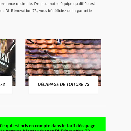
rmance optimale. De plus, notre équipe qualifiée est
Avec DL Rénovation 73, vous bénéficiez de la garantie
DÉMO
73
DÉCAPAGE DE TOITURE 73
Ce qui est pris en compte dans le tarif décapage