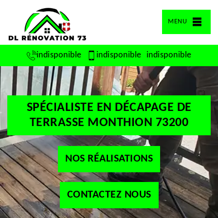
MENU
indisponible
indisponible
indisponible
SPÉCIALISTE EN DÉCAPAGE DE
TERRASSE MONTHION 73200
NOS RÉALISATIONS
CONTACTEZ NOUS