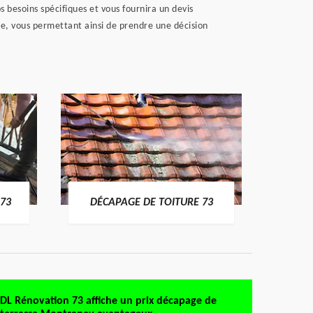
 besoins spécifiques et vous fournira un devis
le, vous permettant ainsi de prendre une décision
DÉMO
73
DÉCAPAGE DE TOITURE 73
DL Rénovation 73 affiche un prix décapage de