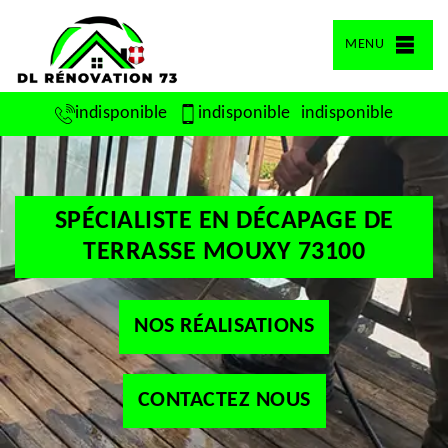
MENU
indisponible
indisponible
indisponible
SPÉCIALISTE EN DÉCAPAGE DE
TERRASSE MOUXY 73100
NOS RÉALISATIONS
CONTACTEZ NOUS