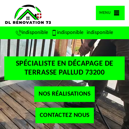
MENU
indisponible
indisponible
indisponible
SPÉCIALISTE EN DÉCAPAGE DE
TERRASSE PALLUD 73200
NOS RÉALISATIONS
CONTACTEZ NOUS