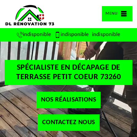
MENU
indisponible
indisponible
indisponible
SPÉCIALISTE EN DÉCAPAGE DE
TERRASSE PETIT COEUR 73260
NOS RÉALISATIONS
CONTACTEZ NOUS