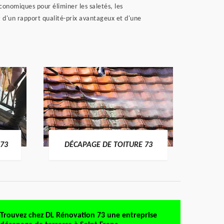
conomiques pour éliminer les saletés, les
z d'un rapport qualité-prix avantageux et d'une
DÉMO
73
DÉCAPAGE DE TOITURE 73
Trouvez chez DL Rénovation 73 une entreprise