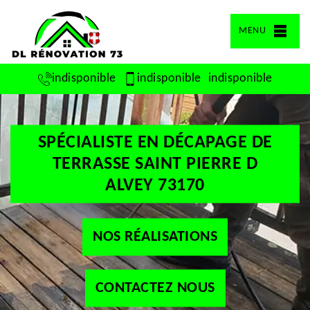
MENU
indisponible
indisponible
indisponible
SPÉCIALISTE EN DÉCAPAGE DE
TERRASSE SAINT PIERRE D
ALVEY 73170
NOS RÉALISATIONS
CONTACTEZ NOUS