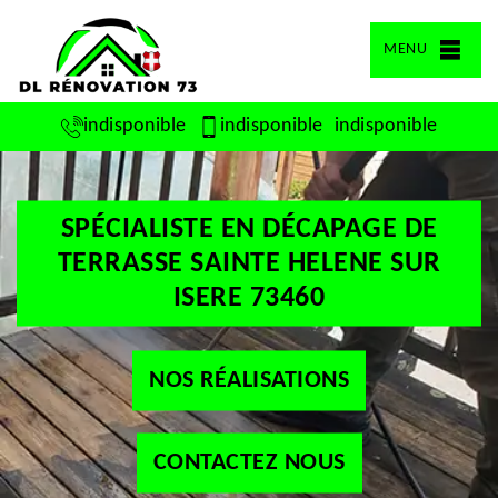
MENU
indisponible
indisponible
indisponible
SPÉCIALISTE EN DÉCAPAGE DE
TERRASSE SAINTE HELENE SUR
ISERE 73460
NOS RÉALISATIONS
CONTACTEZ NOUS