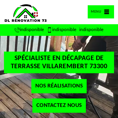
MENU
indisponible
indisponible
indisponible
SPÉCIALISTE EN DÉCAPAGE DE
TERRASSE VILLAREMBERT 73300
NOS RÉALISATIONS
CONTACTEZ NOUS