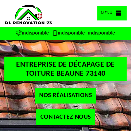
MENU
indisponible
indisponible
indisponible
ENTREPRISE DE DÉCAPAGE DE
TOITURE BEAUNE 73140
NOS RÉALISATIONS
CONTACTEZ NOUS