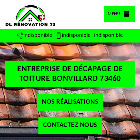
MENU
indisponible
indisponible
indisponible
ENTREPRISE DE DÉCAPAGE DE
TOITURE BONVILLARD 73460
NOS RÉALISATIONS
CONTACTEZ NOUS