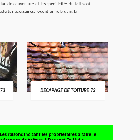
iau de couverture et les spécificités du toit sont
oduits nécessaires, jouent un rôle dans la
DÉMO
73
DÉCAPAGE DE TOITURE 73
Les raisons incitant les propriétaires à faire le