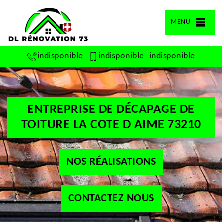
MENU
indisponible
indisponible
indisponible
ENTREPRISE DE DÉCAPAGE DE
TOITURE LA COTE D AIME 73210
NOS RÉALISATIONS
CONTACTEZ NOUS