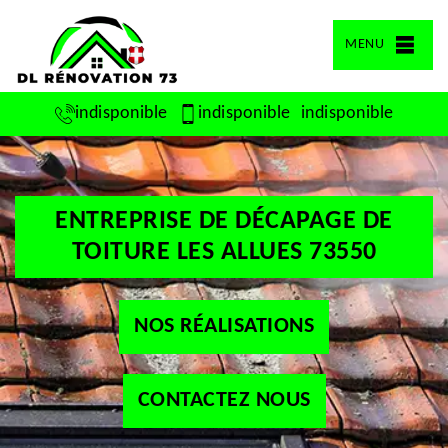
MENU
indisponible
indisponible
indisponible
ENTREPRISE DE DÉCAPAGE DE
TOITURE LES ALLUES 73550
NOS RÉALISATIONS
CONTACTEZ NOUS