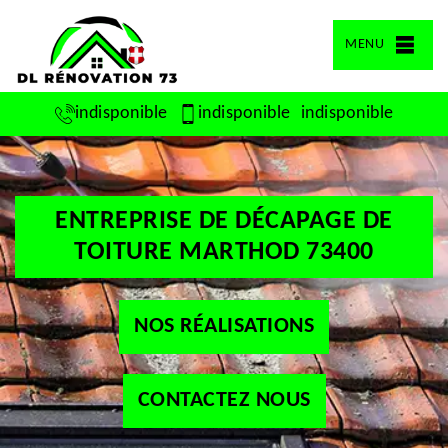
MENU
indisponible
indisponible
indisponible
ENTREPRISE DE DÉCAPAGE DE
TOITURE MARTHOD 73400
NOS RÉALISATIONS
CONTACTEZ NOUS