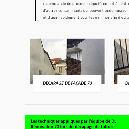
recommandé de procéder régulièrement à l'entret
d'autres contaminants qui peuvent endommager vot
et d'agir rapidement pour les éliminer afin d'évi
E ET
DÉCAPAGE DE FAÇADE 73
D
Les techniques appliques par l’équipe de DL
Rénovation 73 lors du décapage de toiture