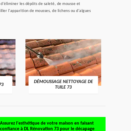
'éliminer les dépôts de saleté, de mousse et
ler l'apparition de mousses, de lichens ou d'algues
DÉMOUSSAGE NETTOYAGE DE
DÉMOU
73
TUILE 73
Assurez l'esthétique de votre maison en faisant
confiance à DL Rénovation 73 pour le décapage