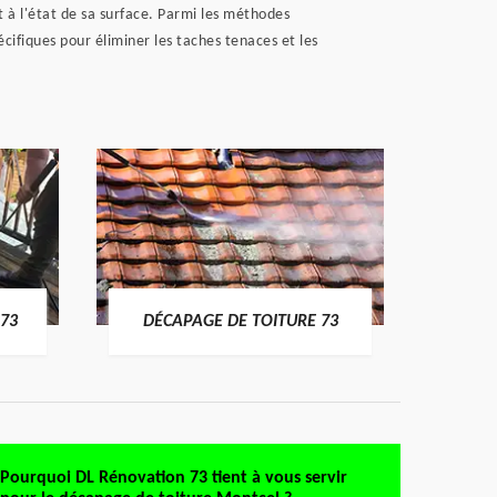
 à l'état de sa surface. Parmi les méthodes
cifiques pour éliminer les taches tenaces et les
DÉMO
73
DÉCAPAGE DE TOITURE 73
Pourquoi DL Rénovation 73 tient à vous servir