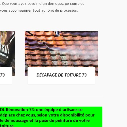
re. Que vous ayez besoin d'un démoussage complet
ra vous accompagner tout au long du processus.
DÉMO
73
DÉCAPAGE DE TOITURE 73
DL Rénovation 73: une équipe d'artisans se
déplace chez vous, selon votre disponibilité pour
le démoussage et la pose de peinture de votre
toiture