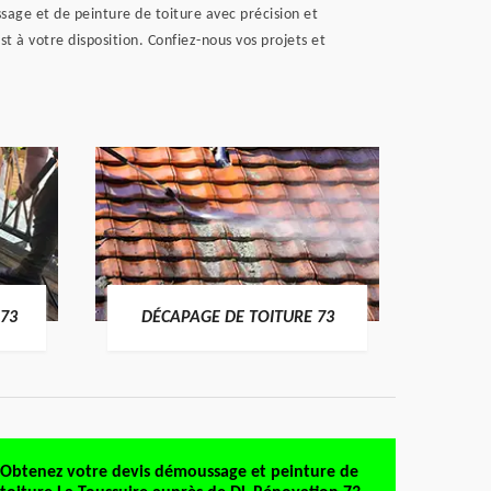
age et de peinture de toiture avec précision et
 à votre disposition. Confiez-nous vos projets et
DÉMO
73
DÉCAPAGE DE TOITURE 73
Obtenez votre devis démoussage et peinture de