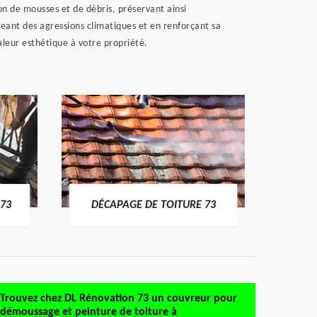
on de mousses et de débris, préservant ainsi
égeant des agressions climatiques et en renforçant sa
aleur esthétique à votre propriété.
DÉMO
73
DÉCAPAGE DE TOITURE 73
Trouvez chez DL Rénovation 73 un couvreur pour
démoussage et peinture de toiture à