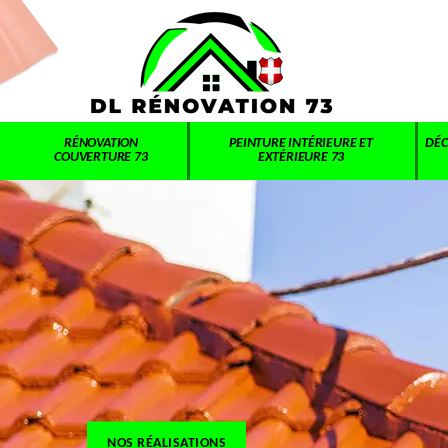
RÉNOVATION
PEINTURE INTÉRIEURE ET
DÉC
COUVERTURE 73
EXTÉRIEURE 73
NOS RÉALISATIONS