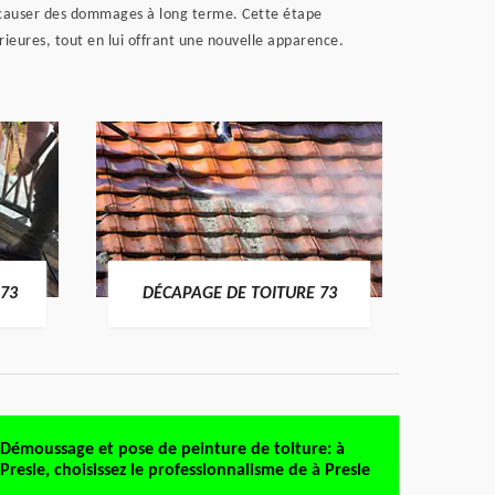
t causer des dommages à long terme. Cette étape
rieures, tout en lui offrant une nouvelle apparence.
DÉMO
73
DÉCAPAGE DE TOITURE 73
Démoussage et pose de peinture de toiture: à
Presle, choisissez le professionnalisme de à Presle