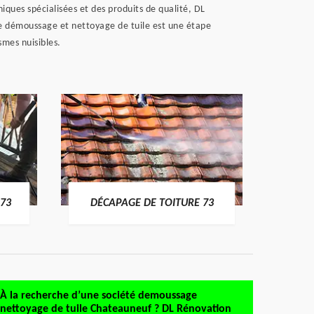
niques spécialisées et des produits de qualité, DL
 Le démoussage et nettoyage de tuile est une étape
smes nuisibles.
DÉMO
73
DÉCAPAGE DE TOITURE 73
À la recherche d’une société demoussage
nettoyage de tuile Chateauneuf ? DL Rénovation