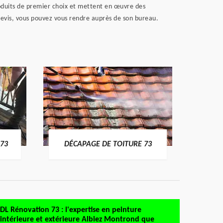
roduits de premier choix et mettent en œuvre des
devis, vous pouvez vous rendre auprès de son bureau.
DÉMO
73
DÉCAPAGE DE TOITURE 73
DL Rénovation 73 : l'expertise en peinture
intérieure et extérieure Albiez Montrond que