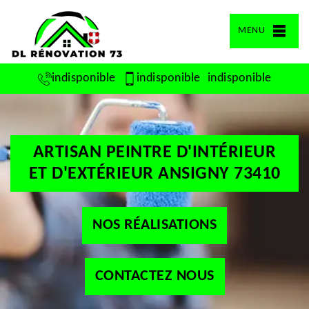
MENU
indisponible
indisponible
indisponible
ARTISAN PEINTRE D'INTÉRIEUR
ET D'EXTÉRIEUR ANSIGNY 73410
NOS RÉALISATIONS
CONTACTEZ NOUS