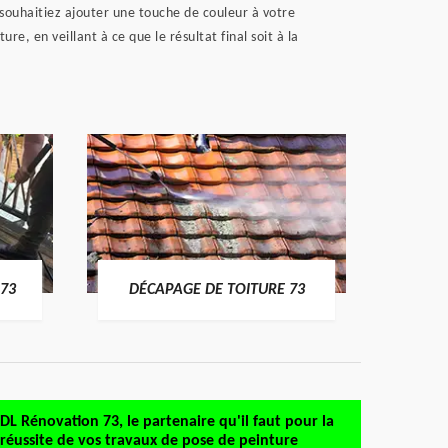
 souhaitiez ajouter une touche de couleur à votre
, en veillant à ce que le résultat final soit à la
DÉMO
73
DÉCAPAGE DE TOITURE 73
DL Rénovation 73, le partenaire qu'il faut pour la
réussite de vos travaux de pose de peinture