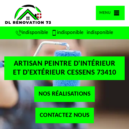
MENU
indisponible
indisponible
indisponible
ARTISAN PEINTRE D'INTÉRIEUR
ET D'EXTÉRIEUR CESSENS 73410
NOS RÉALISATIONS
CONTACTEZ NOUS