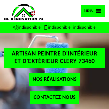
MENU
indisponible
indisponible
indisponible
ARTISAN PEINTRE D'INTÉRIEUR
ET D'EXTÉRIEUR CLERY 73460
NOS RÉALISATIONS
CONTACTEZ NOUS