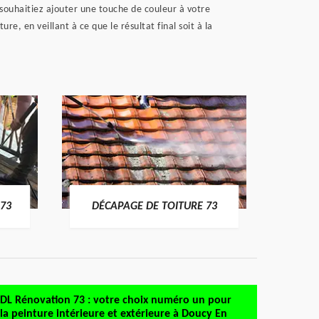
 souhaitiez ajouter une touche de couleur à votre
, en veillant à ce que le résultat final soit à la
DÉMO
73
DÉCAPAGE DE TOITURE 73
DL Rénovation 73 : votre choix numéro un pour
la peinture intérieure et extérieure à Doucy En