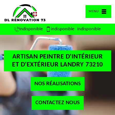
MENU
indisponible
indisponible
indisponible
ARTISAN PEINTRE D'INTÉRIEUR
ET D'EXTÉRIEUR LANDRY 73210
NOS RÉALISATIONS
CONTACTEZ NOUS