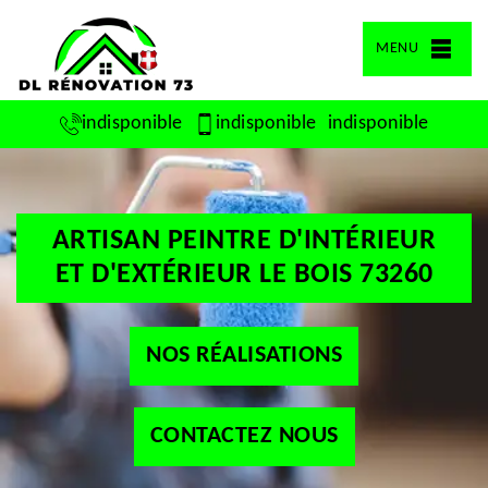
MENU
indisponible
indisponible
indisponible
ARTISAN PEINTRE D'INTÉRIEUR
ET D'EXTÉRIEUR LE BOIS 73260
NOS RÉALISATIONS
CONTACTEZ NOUS