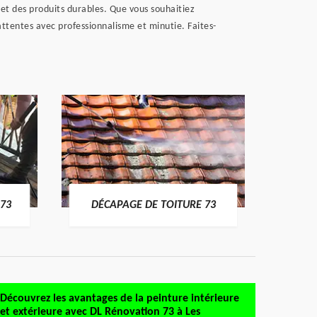
 et des produits durables. Que vous souhaitiez
ttentes avec professionnalisme et minutie. Faites-
DÉMO
73
DÉCAPAGE DE TOITURE 73
Découvrez les avantages de la peinture intérieure
et extérieure avec DL Rénovation 73 à Les