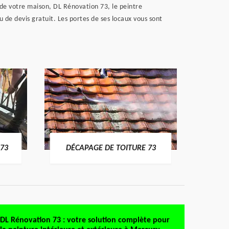
 de votre maison, DL Rénovation 73, le peintre
de devis gratuit. Les portes de ses locaux vous sont
DÉMO
73
DÉCAPAGE DE TOITURE 73
DL Rénovation 73 : votre solution complète pour