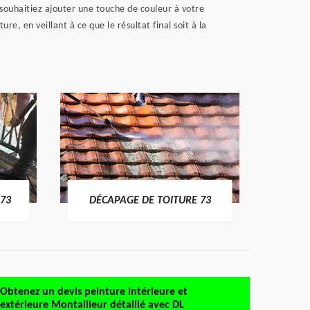
 souhaitiez ajouter une touche de couleur à votre
, en veillant à ce que le résultat final soit à la
DÉMO
73
DÉCAPAGE DE TOITURE 73
Obtenez un devis peinture intérieure et
extérieure Montailleur détaillé avec DL