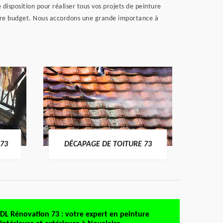
 disposition pour réaliser tous vos projets de peinture
otre budget. Nous accordons une grande importance à
DÉMO
73
DÉCAPAGE DE TOITURE 73
DL Rénovation 73 : votre expert en peinture